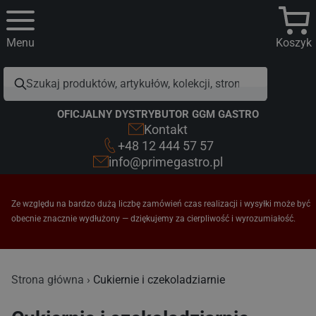
Menu
Koszyk
OFICJALNY DYSTRYBUTOR GGM GASTRO
Kontakt
+48 12 444 57 57
info@primegastro.pl
Ze względu na bardzo dużą liczbę zamówień czas realizacji i wysyłki może być
obecnie znacznie wydłużony — dziękujemy za cierpliwość i wyrozumiałość.
Cukiernie i czekoladziarnie
Strona główna
Cukiernie i czekoladziarnie