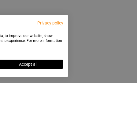
Privacy policy
ata, to improve our website, show
bsite experience. For more information
Accept all