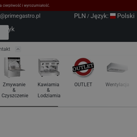
a cierpliwość i wyrozumiałość.
PLN
Język:
Polski
o@primegastro.pl
/
oszyk
ntakt
Zmywanie 
Kawiarnia 
OUTLET
Wentylacja
& 
& 
Czyszczenie
Lodziarnia