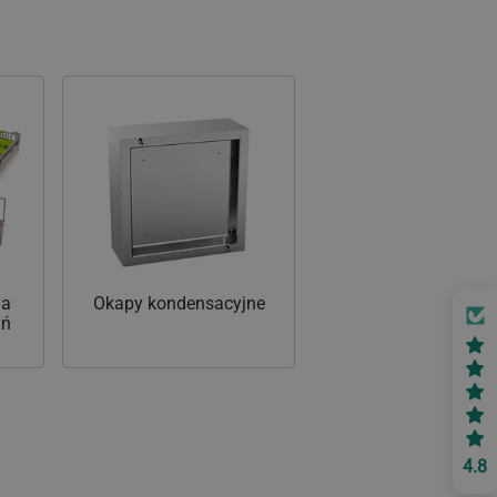
la
Okapy kondensacyjne
yń
4.8