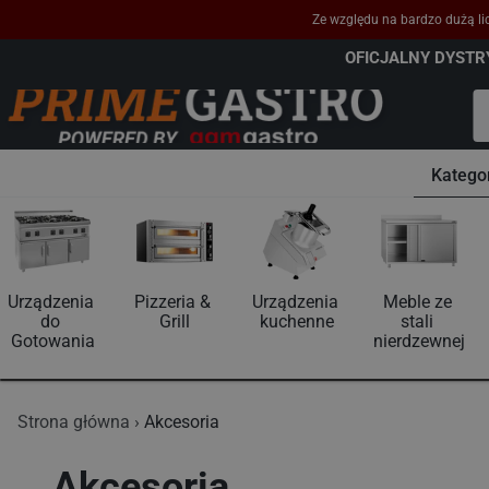
Ze względu na bardzo dużą lic
OFICJALNY DYST
Katego
Akcesoria
Urządzenia 
Pizzeria & 
Urządzenia 
Meble ze 
do 
Grill
kuchenne
stali 
Gotowania
nierdzewnej
Strona główna
Akcesoria
Akcesoria