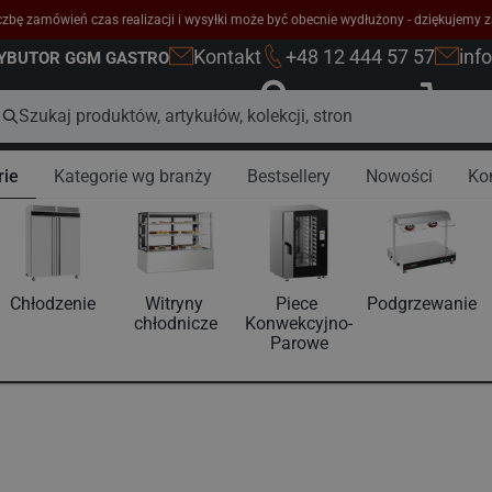
zbę zamówień czas realizacji i wysyłki może być obecnie wydłużony - dziękujemy z
Kontakt
+48 12 444 57 57
inf
RYBUTOR GGM GASTRO
Zaloguj się
K
rie
Kategorie wg branży
Bestsellery
Nowości
Ko
Chłodzenie
Witryny 
Piece 
Podgrzewanie
chłodnicze
Konwekcyjno-
Parowe