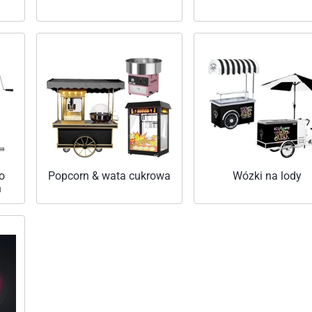
o
Popcorn & wata cukrowa
Wózki na lody
h