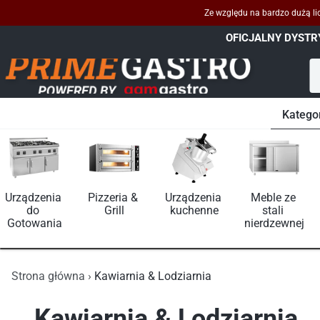
Ze względu na bardzo dużą lic
OFICJALNY DYST
Katego
Kawiarnia & Lodziarnia
Urządzenia 
Pizzeria & 
Urządzenia 
Meble ze 
do 
Grill
kuchenne
stali 
Gotowania
nierdzewnej
Strona główna
Kawiarnia & Lodziarnia
Kawiarnia & Lodziarnia