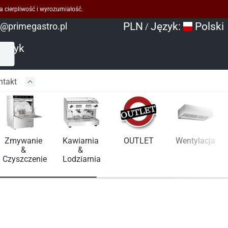
a cierpliwość i wyrozumiałość.
PLN
Język:
Polski
o@primegastro.pl
/
oszyk
ntakt
Zmywanie 
Kawiarnia 
OUTLET
Wentylacja
& 
& 
Czyszczenie
Lodziarnia