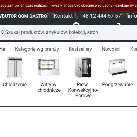
zbę zamówień czas realizacji i wysyłki może być obecnie wydłużony - dziękujemy z
Kontakt
+48 12 444 57 57
inf
RYBUTOR GGM GASTRO
Zaloguj się
K
rie
Kategorie wg branży
Bestsellery
Nowości
Ko
Chłodzenie
Witryny 
Piece 
Podgrzewanie
chłodnicze
Konwekcyjno-
Parowe