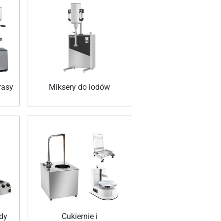
rasy
Miksery do lodów
dy
Cukiernie i