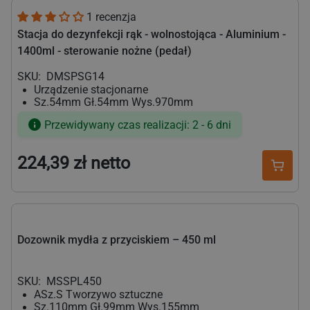
1 recenzja
Stacja do dezynfekcji rąk - wolnostojąca - Aluminium -
1400ml - sterowanie nożne (pedał)
SKU:
DMSPSG14
Urządzenie stacjonarne
Sz.54mm Gł.54mm Wys.970mm
Przewidywany czas realizacji: 2 - 6 dni
224,39 zł netto
Cena
regularna
Dozownik mydła z przyciskiem – 450 ml
SKU:
MSSPL450
ASz.S Tworzywo sztuczne
Sz.110mm Gł.99mm Wys.155mm