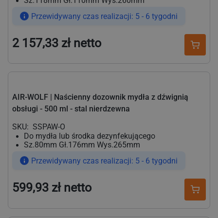
Sz.118mm Gł.110mm Wys.260mm
Przewidywany czas realizacji: 5 - 6 tygodni
2 157,33 zł netto
Cena
regularna
AIR-WOLF | Naścienny dozownik mydła z dźwignią
obsługi - 500 ml - stal nierdzewna
SKU:
SSPAW-O
Do mydła lub środka dezynfekującego
Sz.80mm Gł.176mm Wys.265mm
Przewidywany czas realizacji: 5 - 6 tygodni
599,93 zł netto
Cena
regularna