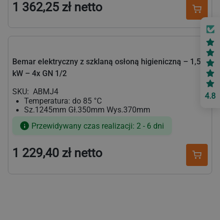
1 362,25 zł netto
Cena
regularna
Bemar elektryczny z szklaną osłoną higieniczną – 1,5
kW – 4x GN 1/2
SKU:
ABMJ4
4.8
Temperatura: do 85 °C
Sz.1245mm Gł.350mm Wys.370mm
Przewidywany czas realizacji: 2 - 6 dni
1 229,40 zł netto
Cena
regularna