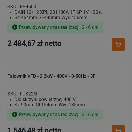
SKU:
RS4500
DAIN 12/12 XPL 201100A 1F 6P 1V +SSz.
Sz.464mm Gł.498mm Wys.456mm
Przewidywany czas realizacji: 2 - 6 dni
2 484,67 zł netto
Cena
regularna
Falownik VFD - 2,2kW - 400V - 0-50Hz - 3F
SKU:
FUS22N
Dla skrzyni powietrznej 400 V
Sz.90mm Gł.154mm Wys.185mm
Przewidywany czas realizacji: 2 - 6 dni
1 546,48 zł netto