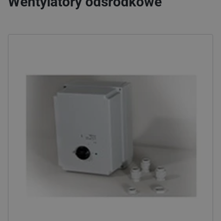
Wentylatory odśrodkowe