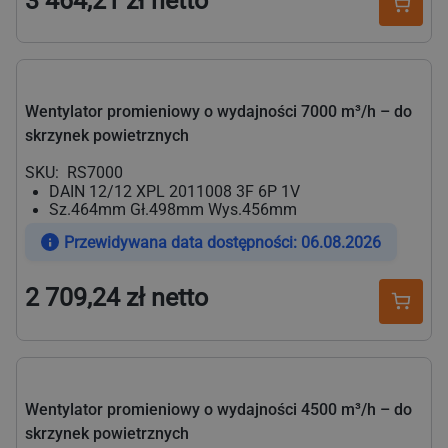
3 464,21 zł netto
Cena
regularna
Wentylator promieniowy o wydajności 7000 m³/h – do
skrzynek powietrznych
SKU:
RS7000
DAIN 12/12 XPL 2011008 3F 6P 1V
Sz.464mm Gł.498mm Wys.456mm
Przewidywana data dostępności: 06.08.2026
2 709,24 zł netto
Cena
regularna
Wentylator promieniowy o wydajności 4500 m³/h – do
skrzynek powietrznych