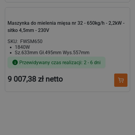
Maszynka do mielenia mięsa nr 32 - 650kg/h - 2,2kW -
sitko 4,5mm - 230V
SKU:
FWSM650
1840W
Sz.633mm Gł.495mm Wys.557mm
Przewidywany czas realizacji: 2 - 6 dni
9 007,38 zł netto
Cena
regularna
Maszynka do mielenia mięsa nr 32 - 500kg/h - 2,2kW -
chłodzony - 230V
SKU:
FWKE500