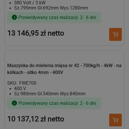
380 Volt / 3 kW
Sz.795mm Gł.692mm Wys.1280mm
Przewidywany czas realizacji: 2 - 6 dni
13 146,95 zł netto
Cena
regularna
Maszynka do mielenia mięsa nr 42 - 700kg/h - 4kW - na
kółkach - sitko 4mm - 400V
SKU:
FWE700
400 V
Sz.980mm Gł.540mm Wys.840mm
Przewidywany czas realizacji: 2 - 6 dni
10 137,12 zł netto
Cena
regularna