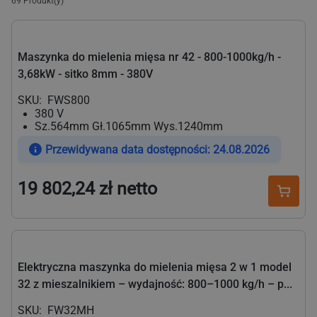
69
Produkt(y)
Maszynka do mielenia mięsa nr 42 - 800-1000kg/h -
3,68kW - sitko 8mm - 380V
SKU:
FWS800
380 V
Sz.564mm Gł.1065mm Wys.1240mm
Przewidywana data dostępności: 24.08.2026
19 802,24 zł netto
Cena
regularna
Elektryczna maszynka do mielenia mięsa 2 w 1 model
32 z mieszalnikiem – wydajność: 800–1000 kg/h – p...
SKU:
FW32MH