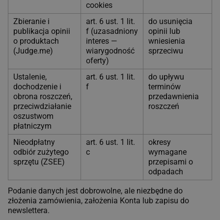
cookies
Zbieranie i
art. 6 ust. 1 lit.
do usunięcia
publikacja opinii
f (uzasadniony
opinii lub
o produktach
interes —
wniesienia
(Judge.me)
wiarygodność
sprzeciwu
oferty)
Ustalenie,
art. 6 ust. 1 lit.
do upływu
dochodzenie i
f
terminów
obrona roszczeń,
przedawnienia
przeciwdziałanie
roszczeń
oszustwom
płatniczym
Nieodpłatny
art. 6 ust. 1 lit.
okresy
odbiór zużytego
c
wymagane
sprzętu (ZSEE)
przepisami o
odpadach
Podanie danych jest dobrowolne, ale niezbędne do
złożenia zamówienia, założenia Konta lub zapisu do
newslettera.