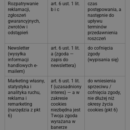
Rozpatrywanie
art. 6 ust. 1 lit.
czas
reklamacji,
b i c
postępowania, a
zgłoszeń
następnie do
gwarancyjnych,
upływu
zwrotów i
terminów
odstąpień
przedawnienia
roszczeń
Newsletter
art. 6 ust. 1 lit.
do cofnięcia
(wysyłka
a (zgoda —
zgody
informacji
zapis do
(wypisania się)
handlowych e-
newslettera)
mailem)
Marketing własny,
art. 6 ust. 1 lit.
do wniesienia
statystyka i
f (uzasadniony
sprzeciwu /
analityka ruchu,
interes) — a w
cofnięcia zgody,
reklama i
zakresie
nie dłużej niż
remarketing
cookies
okresy życia
(narzędzia z pkt
niezbędna jest
cookies (pkt 6)
6)
Twoja zgoda
wyrażana w
banerze