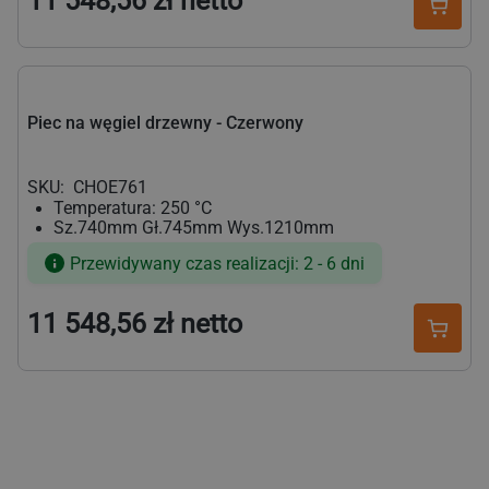
11 548,56 zł netto
Cena
regularna
Piec na węgiel drzewny - Czerwony
SKU:
CHOE761
Temperatura: 250 °C
Sz.740mm Gł.745mm Wys.1210mm
Przewidywany czas realizacji: 2 - 6 dni
11 548,56 zł netto
Cena
regularna
Podstawa do grilli/pieców na węgiel drzewny