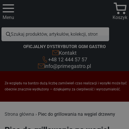
Menu
Koszyk
OFICJALNY DYSTRYBUTOR GGM GASTRO
Kontakt
+48 12 444 57 57
info@primegastro.pl
Ze względu na bardzo dużą liczbę zamówień czas realizacji i wysyłki może być
obecnie znacznie wydłużony — dziękujemy za cierpliwość i wyrozumiałość.
Piec do grillowania na węgiel drzewny
Strona główna
Piec do grillowania na węgiel drzewny