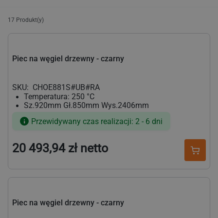
17
Produkt(y)
Piec na węgiel drzewny - czarny
SKU:
CHOE881S#UB#RA
Temperatura: 250 °C
Sz.920mm Gł.850mm Wys.2406mm
Przewidywany czas realizacji: 2 - 6 dni
20 493,94 zł netto
Cena
regularna
Piec na węgiel drzewny - czarny