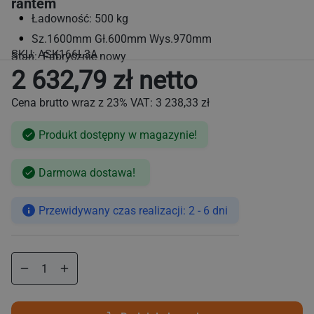
rantem
Ładowność: 500 kg
Sz.1600mm Gł.600mm Wys.970mm
SKU:
ASK166L3A
Stan: Fabrycznie nowy
2 632,79 zł netto
Cena brutto wraz z 23% VAT:
3 238,33 zł
Produkt dostępny w magazynie!
Cena
Darmowa dostawa!
regularna
Przewidywany czas realizacji: 2 - 6 dni
Zmniejsz
Zwiększ
ilość
ilość
dla
dla