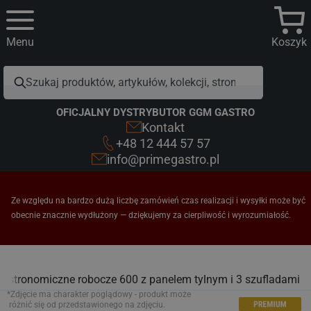
Menu
Koszyk
OFICJALNY DYSTRYBUTOR GGM GASTRO
Kontakt
+48 12 444 57 57
info@primegastro.pl
Ze względu na bardzo dużą liczbę zamówień czas realizacji i wysyłki może być
obecnie znacznie wydłużony — dziękujemy za cierpliwość i wyrozumiałość.
gastronomiczne robocze 600 z panelem tylnym i 3 szufladami
*Zdjęcie ma charakter poglądowy - produkt może
różnić się od przedstawionego na zdjęciu.