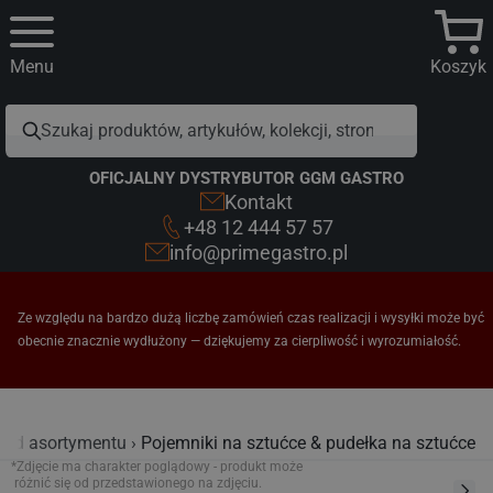
Menu
Koszyk
OFICJALNY DYSTRYBUTOR GGM GASTRO
Kontakt
+48 12 444 57 57
info@primegastro.pl
Ze względu na bardzo dużą liczbę zamówień czas realizacji i wysyłki może być
obecnie znacznie wydłużony — dziękujemy za cierpliwość i wyrozumiałość.
ląd asortymentu
Pojemniki na sztućce & pudełka na sztućce
*Zdjęcie ma charakter poglądowy - produkt może
różnić się od przedstawionego na zdjęciu.