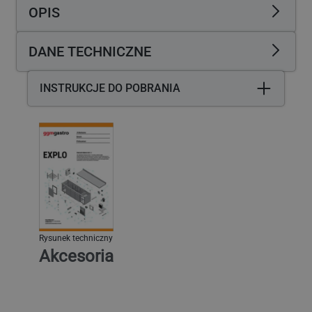
-
-
OPIS
Polipropylen
Polipropylen
-
-
Czarny
Czarny
DANE TECHNICZNE
-
-
4‑częściowy
4‑częściowy
INSTRUKCJE DO POBRANIA
Rysunek techniczny
Akcesoria
Pokrywa do pojemnika na
sztućce z 4 przegrodami