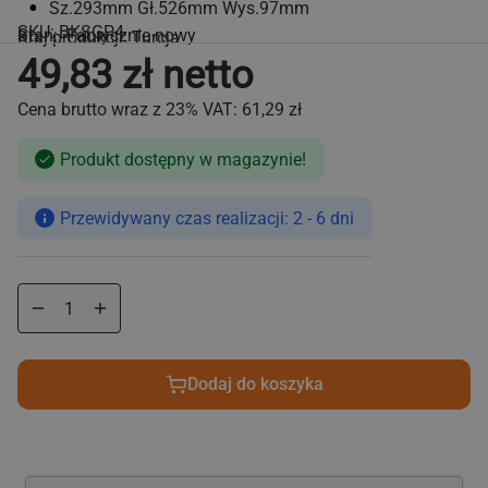
Sz.293mm Gł.526mm Wys.97mm
SKU:
BKSGP4
Stan: Fabrycznie nowy
Kraj produkcji: Turcja
49,83 zł netto
Cena brutto wraz z 23% VAT:
61,29 zł
Produkt dostępny w magazynie!
Cena
regularna
Przewidywany czas realizacji: 2 - 6 dni
Zmniejsz
Zwiększ
ilość
ilość
dla
dla
Pojemnik
Pojemnik
Dodaj do koszyka
na
na
sztućce
sztućce
-
-
Wysokość:97mm
Wysokość:97mm