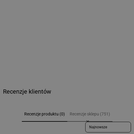
BKGGP4 & BKSGP4
44,84 zł netto
Cena
regularna
Recenzje klientów
Recenzje produktu (0)
Recenzje sklepu (751)
Sort reviews by