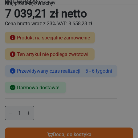
SKU:
EBH4422
Stan: Fabrycznie nowy
Kraj produkcji: Włochy
7 039,21 zł netto
Cena brutto wraz z 23% VAT:
8 658,23 zł
Produkt na specjalne zamówienie
Ten artykuł nie podlega zwrotowi.
Cena
regularna
Przewidywany czas realizacji: 5 - 6 tygodni
Darmowa dostawa!
Zmniejsz
Zwiększ
ilość
ilość
dla
dla
Kostkarka
Kostkarka
Dodaj do koszyka