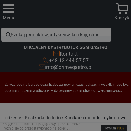
Menu
Koszyk
OFICJALNY DYSTRYBUTOR GGM GASTRO
Kontakt
+48 12 444 57 57
info@primegastro.pl
Ze względu na bardzo dużą liczbę zamówień czas realizacji i wysyłki może być
obecnie znacznie wydłużony — dziękujemy za cierpliwość i wyrozumiałość.
Chłodzenie
Kostkarki do lodu
Kostkarki do lodu - cylindrowe
*Zdjęcie ma charakter poglądowy - produkt może
różnić się od przedstawionego na zdjęciu.