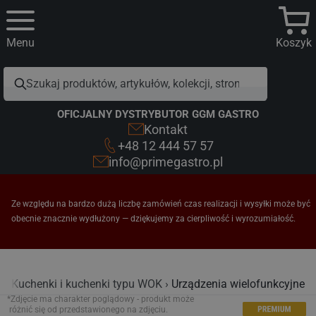
Menu
Koszyk
OFICJALNY DYSTRYBUTOR GGM GASTRO
Kontakt
+48 12 444 57 57
info@primegastro.pl
Ze względu na bardzo dużą liczbę zamówień czas realizacji i wysyłki może być
obecnie znacznie wydłużony — dziękujemy za cierpliwość i wyrozumiałość.
a
Kuchenki i kuchenki typu WOK
Urządzenia wielofunkcyjne
*Zdjęcie ma charakter poglądowy - produkt może
różnić się od przedstawionego na zdjęciu.