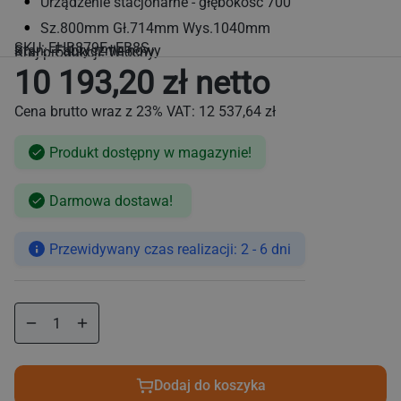
Urządzenie stacjonarne - głębokość 700
Sz.800mm Gł.714mm Wys.1040mm
SKU:
EHB879E+EB8S
Stan: Fabrycznie nowy
Kraj produkcji: Włochy
10 193,20 zł netto
Cena brutto wraz z 23% VAT:
12 537,64 zł
Produkt dostępny w magazynie!
Cena
Darmowa dostawa!
regularna
Przewidywany czas realizacji: 2 - 6 dni
Zmniejsz
Zwiększ
ilość
ilość
dla
dla
Kuchenka
Kuchenka
Dodaj do koszyka