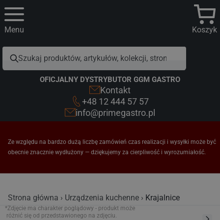
Menu
Koszyk
OFICJALNY DYSTRYBUTOR GGM GASTRO
Kontakt
+48 12 444 57 57
info@primegastro.pl
Ze względu na bardzo dużą liczbę zamówień czas realizacji i wysyłki może być
obecnie znacznie wydłużony — dziękujemy za cierpliwość i wyrozumiałość.
Strona główna
Urządzenia kuchenne
Krajalnice
*Zdjęcie ma charakter poglądowy - produkt może
różnić się od przedstawionego na zdjęciu.