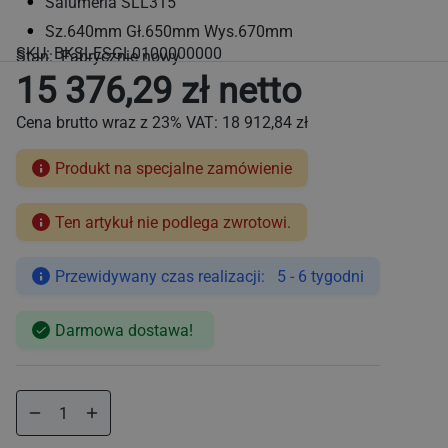
Salumeria SLL315
Sz.640mm Gł.650mm Wys.670mm
SKU:
BKSLESGL0100000000
Stan: Fabrycznie nowy
15 376,29 zł netto
Cena brutto wraz z 23% VAT:
18 912,84 zł
Produkt na specjalne zamówienie
Ten artykuł nie podlega zwrotowi.
Cena
regularna
Przewidywany czas realizacji: 5 - 6 tygodni
Darmowa dostawa!
Zmniejsz
Zwiększ
ilość
ilość