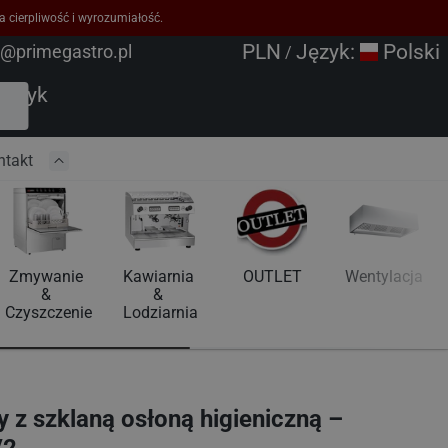
a cierpliwość i wyrozumiałość.
PLN
Język:
Polski
o@primegastro.pl
/
oszyk
ntakt
Zmywanie 
Kawiarnia 
OUTLET
Wentylacja
& 
& 
Czyszczenie
Lodziarnia
 z szklaną osłoną higieniczną –