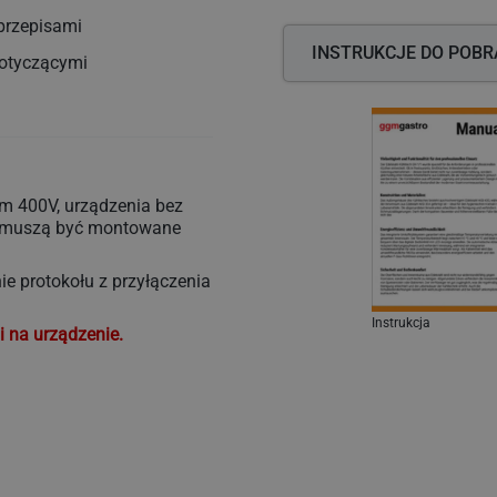
Stan dostawy
przepisami
INSTRUKCJE DO POBR
dotyczącymi
Metoda wysyłki
Waga brutto
em 400V, urządzenia bez
e muszą być montowane
e protokołu z przyłączenia
Instrukcja
i na urządzenie.