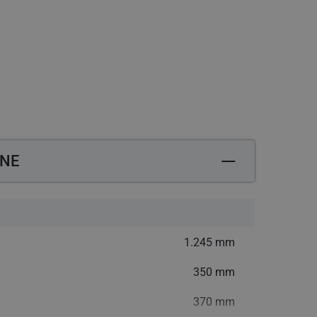
datkową opłatą
Potrzebujesz pomocy? Zadzwoń: +48 12 444 
ZNE
1.245 mm
350 mm
370 mm