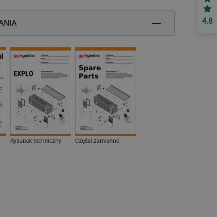
Zmontowany
4.8
ANIA
Spedycja
31 kg
Rysunek techniczny
Części zamienne