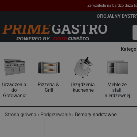
Ze względu na bardzo dużą lic
OFICJALNY DYST
Katego
Urządzenia 
Pizzeria & 
Urządzenia 
Meble ze 
do 
Grill
kuchenne
stali 
Gotowania
nierdzewnej
Strona główna
Podgrzewanie
Bemary nadstawne