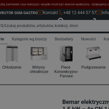
zbę zamówień czas realizacji i wysyłki może być obecnie wydłużony - dziękujemy z
Kontakt
+48 12 444 57 57
inf
RYBUTOR GGM GASTRO
Zaloguj się
K
rie
Kategorie wg branży
Bestsellery
Nowości
Ko
Chłodzenie
Witryny 
Piece 
Podgrzewanie
chłodnicze
Konwekcyjno-
Parowe
Bemar elektryczny