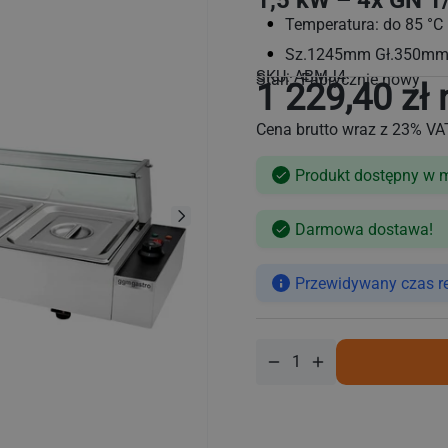
1,5 kW – 4x GN 1
Temperatura: do 85 °C
Sz.1245mm Gł.350m
SKU:
ABMJ4
Stan: Fabrycznie nowy
1 229,40 zł 
Cena brutto wraz z 23% VA
Produkt dostępny w 
Cena
regularna
Darmowa dostawa!
Przewidywany czas real
Zmniejsz
Zwiększ
ilość
ilość
dla
dla
Bemar
Bemar