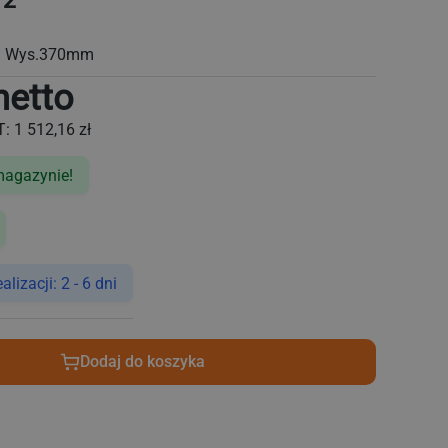
/2
m Wys.370mm
netto
T:
1 512,16 zł
magazynie!
izacji: 2 - 6 dni
Dodaj do koszyka