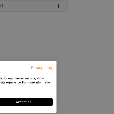
ła?
Privacy policy
ata, to improve our website, show
bsite experience. For more information
Accept all