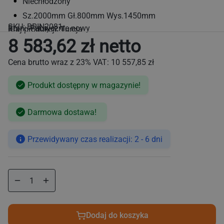
Niechłodzony
Sz.2000mm Gł.800mm Wys.1450mm
SKU:
BRIN2081
Stan: Fabrycznie nowy
Kraj produkcji: Turcja
8 583,62 zł netto
Cena brutto wraz z 23% VAT:
10 557,85 zł
Produkt dostępny w magazynie!
Cena
Darmowa dostawa!
regularna
Przewidywany czas realizacji: 2 - 6 dni
Zmniejsz
Zwiększ
ilość
ilość
dla
dla
Regał
Regał
Dodaj do koszyka