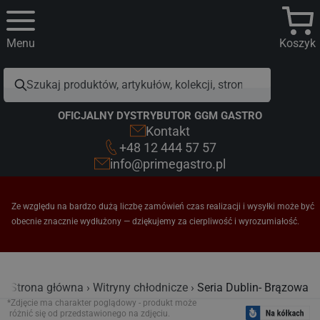
Menu
Koszyk
OFICJALNY DYSTRYBUTOR GGM GASTRO
Kontakt
+48 12 444 57 57
info@primegastro.pl
Ze względu na bardzo dużą liczbę zamówień czas realizacji i wysyłki może być
obecnie znacznie wydłużony — dziękujemy za cierpliwość i wyrozumiałość.
Strona główna
Witryny chłodnicze
Seria Dublin- Brązowa
*Zdjęcie ma charakter poglądowy - produkt może
różnić się od przedstawionego na zdjęciu.