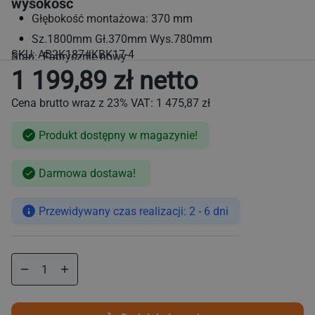
wysokość
Głębokość montażowa: 370 mm
Sz.1800mm Gł.370mm Wys.780mm
SKU:
AB2K187#KBK17-4
Stan: Fabrycznie nowy
1 199,89 zł netto
Cena brutto wraz z 23% VAT:
1 475,87 zł
Produkt dostępny w magazynie!
Cena
Darmowa dostawa!
regularna
Przewidywany czas realizacji: 2 - 6 dni
Zmniejsz
Zwiększ
ilość
ilość
dla
dla