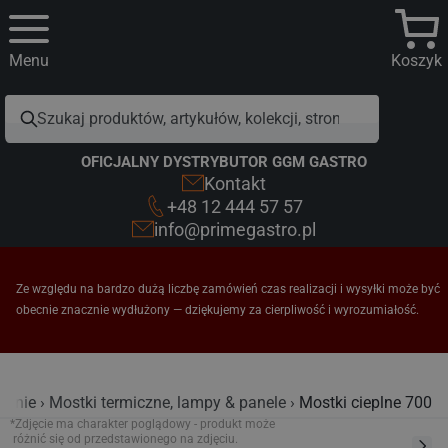
Menu
Koszyk
OFICJALNY DYSTRYBUTOR GGM GASTRO
Kontakt
+48 12 444 57 57
info@primegastro.pl
Ze względu na bardzo dużą liczbę zamówień czas realizacji i wysyłki może być
obecnie znacznie wydłużony — dziękujemy za cierpliwość i wyrozumiałość.
wanie
Mostki termiczne, lampy & panele
Mostki cieplne 700
*Zdjęcie ma charakter poglądowy - produkt może
różnić się od przedstawionego na zdjęciu.