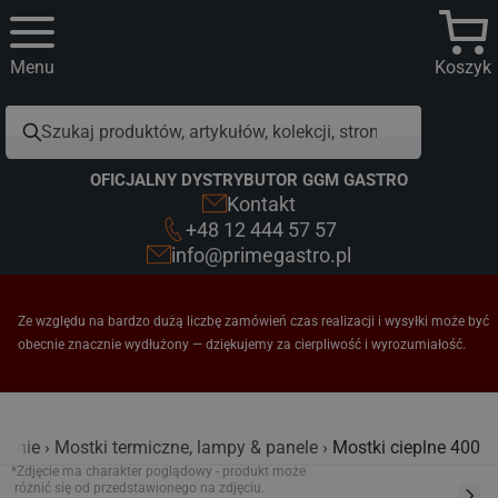
Menu
Koszyk
OFICJALNY DYSTRYBUTOR GGM GASTRO
Kontakt
+48 12 444 57 57
info@primegastro.pl
Ze względu na bardzo dużą liczbę zamówień czas realizacji i wysyłki może być
obecnie znacznie wydłużony — dziękujemy za cierpliwość i wyrozumiałość.
wanie
Mostki termiczne, lampy & panele
Mostki cieplne 400
*Zdjęcie ma charakter poglądowy - produkt może
różnić się od przedstawionego na zdjęciu.