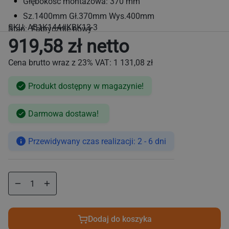
Głębokość montażowa: 370 mm
Sz.1400mm Gł.370mm Wys.400mm
SKU:
AB1K144#KBK13-3
Stan: Fabrycznie nowy
919,58 zł netto
Cena brutto wraz z 23% VAT:
1 131,08 zł
Produkt dostępny w magazynie!
Cena
Darmowa dostawa!
regularna
Przewidywany czas realizacji: 2 - 6 dni
Zmniejsz
Zwiększ
ilość
ilość
dla
dla
Mostek
Mostek
Dodaj do koszyka
grzewczy
grzewczy