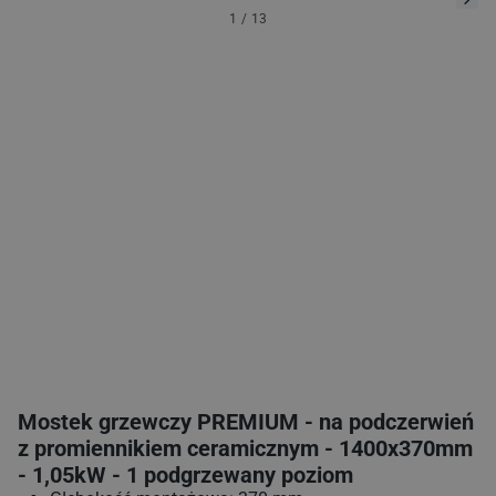
1
/
13
Mostek grzewczy PREMIUM - na podczerwień
z promiennikiem ceramicznym - 1400x370mm
- 1,05kW - 1 podgrzewany poziom