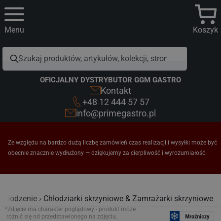
Menu
Koszyk
OFICJALNY DYSTRYBUTOR GGM GASTRO
Kontakt
+48 12 444 57 57
info@primegastro.pl
Ze względu na bardzo dużą liczbę zamówień czas realizacji i wysyłki może być
obecnie znacznie wydłużony — dziękujemy za cierpliwość i wyrozumiałość.
Chłodzenie
Chłodziarki skrzyniowe & Zamrażarki skrzyniowe
*Zdjęcie ma charakter poglądowy - produkt może
różnić się od przedstawionego na zdjęciu.