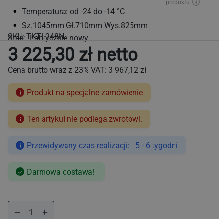
Temperatura: od -24 do -14 °C
Sz.1045mm Gł.710mm Wys.825mm
SKU:
TKTL248N
Stan: Fabrycznie nowy
3 225,30 zł netto
Cena brutto wraz z 23% VAT:
3 967,12 zł
Produkt na specjalne zamówienie
Ten artykuł nie podlega zwrotowi.
Cena
regularna
Przewidywany czas realizacji: 5 - 6 tygodni
Darmowa dostawa!
Zmniejsz
Zwiększ