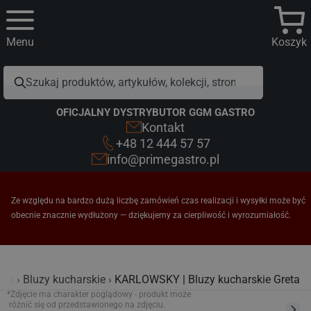
Menu
Koszyk
OFICJALNY DYSTRYBUTOR GGM GASTRO
Kontakt
+48 12 444 57 57
info@primegastro.pl
Ze względu na bardzo dużą liczbę zamówień czas realizacji i wysyłki może być
obecnie znacznie wydłużony — dziękujemy za cierpliwość i wyrozumiałość.
lia
Bluzy kucharskie
KARLOWSKY | Bluzy kucharskie Greta
*Zdjęcie ma charakter poglądowy - produkt może
różnić się od przedstawionego na zdjęciu.