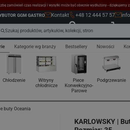
zbę zamówień czas realizacji i wysyłki może być obecnie wydłużony - dziękujemy z
Kontakt
+48 12 444 57 57
inf
RYBUTOR GGM GASTRO
Zaloguj się
K
rie
Kategorie wg branży
Bestsellery
Nowości
Ko
Chłodzenie
Witryny 
Piece 
Podgrzewanie
chłodnicze
Konwekcyjno-
Parowe
e buty Oceania
KARLOWSKY | But