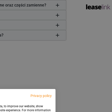
zne oraz części zamienne?
ła?
Privacy policy
ata, to improve our website, show
bsite experience. For more information