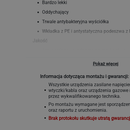
Bardzo lekki
Oddychający
Trwale antybakteryjna wyściółka
Wkładka z PE i antystatyczna podeszwa z
Jakość
Antypoślizgowa, odporna na olej i paliwo
Wysoka absorpcja energii w obszarze pięty
Pokaż więcej
odpowiedni dla prania w pralkach do
40°C
Informacja dotycząca montażu i gwarancji:
Wysoka jakość wykonania
Wszystkie urządzenia zasilane napięci
Syntetyczny materiał cholewki
wtyczki/kabla oraz urządzenia gazow
przez wykwalifikowanego technika.
Wytyczne
Po montażu wymagane jest sporządzeni
Naturalna produkcja zgodna z wytycznymi
oraz raportu z uruchomienia.
higieny i bezpieczeństwa
Brak protokołu skutkuje utratą gwarancj
Produkt posiada oznaczenie CE zgodnie z 