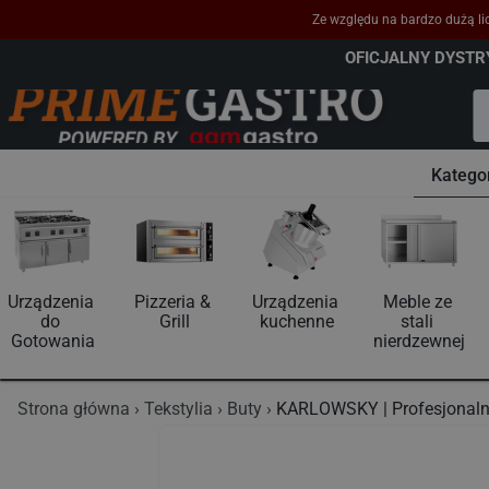
Ze względu na bardzo dużą lic
OFICJALNY DYST
Katego
Urządzenia 
Pizzeria & 
Urządzenia 
Meble ze 
do 
Grill
kuchenne
stali 
Gotowania
nierdzewnej
Strona główna
Tekstylia
Buty
KARLOWSKY | Profesjonaln