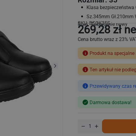
Rozmiar: 35
Klasa bezpieczeństwa
Sz.345mm Gł.210mm
SKU:
BSOK35S
Stan: Fabrycznie nowy
269,28 zł ne
Cena brutto wraz z 23% VA
Produkt na specjalne
Ten artykuł nie podle
Cena
regularna
Przewidywany czas rea
Darmowa dostawa!
Zmniejsz
Zwiększ
ilość
ilość