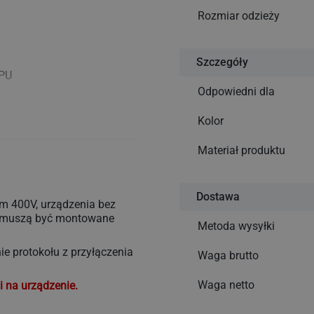
Rozmiar odzieży
Szczegóły
 PU
Odpowiedni dla
Kolor
Materiał produktu
Dostawa
em 400V, urządzenia bez
e muszą być montowane
Metoda wysyłki
e protokołu z przyłączenia
Waga brutto
 dotyczącymi
Waga netto
i na urządzenie.
przepisami