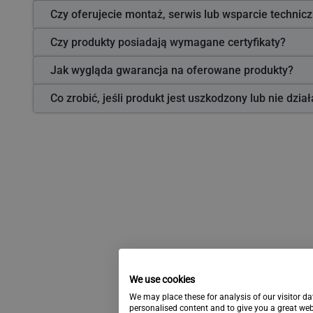
Czy oferujecie montaż, serwis lub wsparcie technic
Czy produkty posiadają wymagane certyfikaty?
Jak wygląda gwarancja na oferowane produkty?
Co zrobić, jeśli produkt jest uszkodzony lub nie dzia
We use cookies
We may place these for analysis of our visitor d
personalised content and to give you a great we