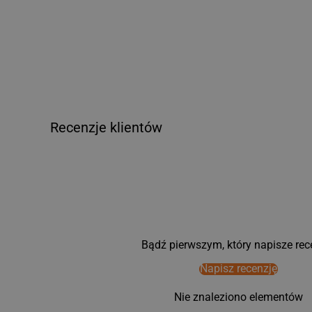
Materiał zgodny z europejskimi normami 
żywności
Recenzje klientów
Bądź pierwszym, który napisze rec
Napisz recenzję
Nie znaleziono elementów