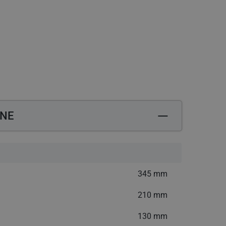
datkową opłatą
Potrzebujesz pomocy? Zadzwoń: +48 12 444
ZNE
345 mm
210 mm
130 mm