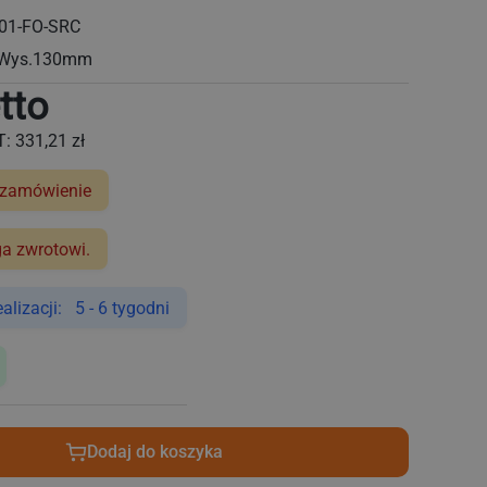
 01-FO-SRC
 Wys.130mm
tto
T:
331,21 zł
 zamówienie
ga zwrotowi.
lizacji: 5 - 6 tygodni
Dodaj do koszyka