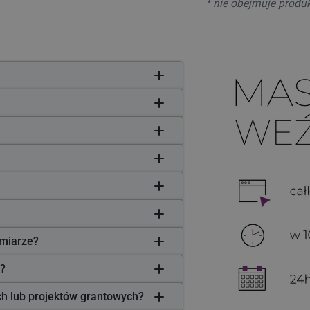
* nie obejmuje produ
miarze?
?
ych lub projektów grantowych?