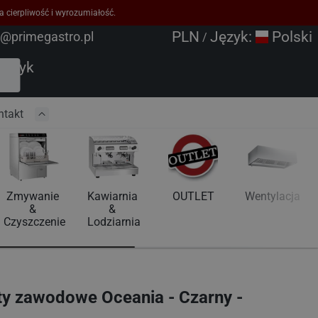
a cierpliwość i wyrozumiałość.
PLN
Język:
Polski
o@primegastro.pl
/
oszyk
ntakt
Zmywanie 
Kawiarnia 
OUTLET
Wentylacja
& 
& 
Czyszczenie
Lodziarnia
y zawodowe Oceania - Czarny -