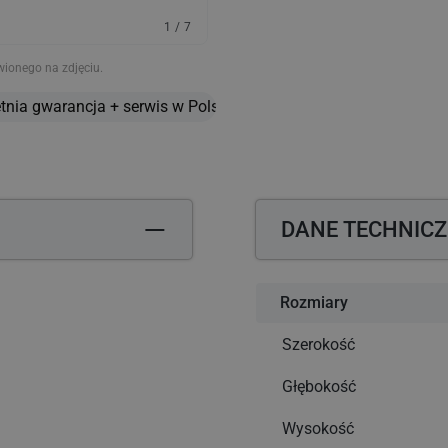
dla
dla
1
/
7
KARLOWSKY
KARLOWSKY
|
|
wionego na zdjęciu.
Buty
Buty
zawodowe
zawodowe
tnia gwarancja + serwis w Polsce!
Montaż/uruchomienie za do
Oceania
Oceania
-
-
Czarny
Czarny
-
-
Rozmiar:
Rozmiar:
35
35
DANE TECHNIC
Rozmiary
Szerokość
Głębokość
Wysokość