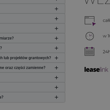
miarze?
?
ych lub projektów grantowych?
zne oraz części zamienne?
ła?