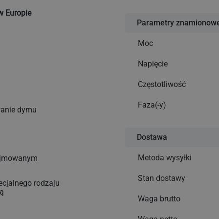
w Europie
Parametry znamionow
Moc
Napięcie
Częstotliwość
Faza(-y)
wanie dymu
Dostawa
Metoda wysyłki
dejmowanym
Stan dostawy
ecjalnego rodzaju
ią
Waga brutto