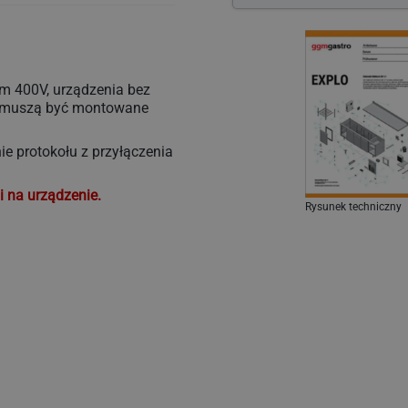
przepisami
dotyczącymi
em 400V, urządzenia bez
e muszą być montowane
e protokołu z przyłączenia
i na urządzenie.
Rysunek techniczny