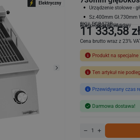
730mm głębokości
Urządzenie stołowe - g
Sz.400mm Gł.730mm
SKU:
EGB473B
Stan: Fabrycznie nowy
Kraj produkcji: Włochy
11 333,58 zł
Cena brutto wraz z 23% VA
Produkt na specjalne
Ten artykuł nie podle
Cena
regularna
Przewidywany czas rea
Darmowa dostawa!
Zmniejsz
Zwiększ
ilość
ilość