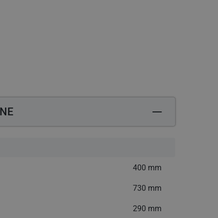
datkową opłatą
Potrzebujesz pomocy? Zadzwoń: +48 12 444 
ZNE
400 mm
730 mm
290 mm