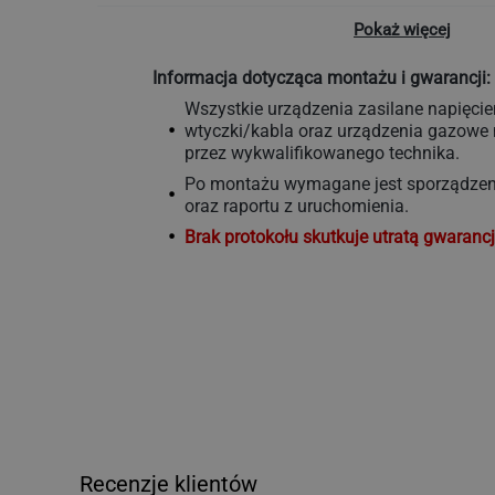
higieny i bezpieczeństwa
Pokaż więcej
Produkt posiada oznaczenie CE zgodnie z 
Materiał zgodny z europejskimi normami 
Informacja dotycząca montażu i gwarancji:
żywności
Wszystkie urządzenia zasilane napięci
Certyfikaty IMQ, IMQ-GS i RoHS
wtyczki/kabla oraz urządzenia gazow
przez wykwalifikowanego technika.
Certyfikat IPX5
Po montażu wymagane jest sporządzeni
oraz raportu z uruchomienia.
Brak protokołu skutkuje utratą gwarancj
Recenzje klientów