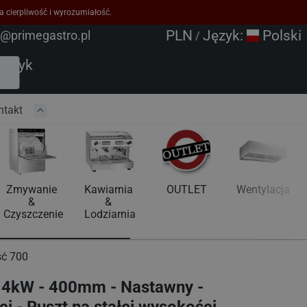
a cierpliwość i wyrozumiałość.
PLN
Język:
Polski
o@primegastro.pl
/
oszyk
ntakt
Zmywanie 
Kawiarnia 
OUTLET
Wentylacja
& 
& 
Czyszczenie
Lodziarnia
ść 700
 - 4kW - 400mm - Nastawny -