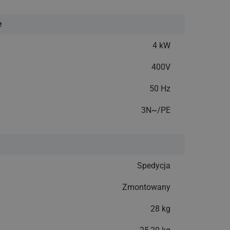
e
4 kW
400V
50 Hz
3N~/PE
Spedycja
Zmontowany
28 kg