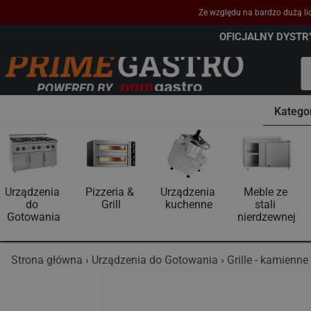
Ze względu na bardzo dużą lic
OFICJALNY DYST
Katego
Urządzenia 
Pizzeria & 
Urządzenia 
Meble ze 
do 
Grill
kuchenne
stali 
Gotowania
nierdzewnej
Strona główna
Urządzenia do Gotowania
Grille - kamienne