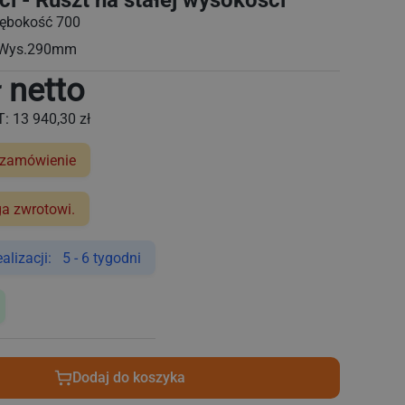
 - Ruszt na stałej wysokości
łębokość 700
 Wys.290mm
 netto
T:
13 940,30 zł
 zamówienie
ga zwrotowi.
lizacji: 5 - 6 tygodni
Dodaj do koszyka