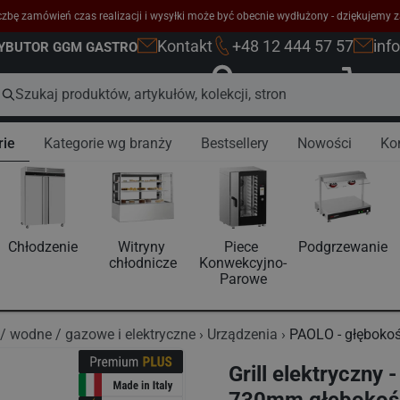
zbę zamówień czas realizacji i wysyłki może być obecnie wydłużony - dziękujemy z
Kontakt
+48 12 444 57 57
inf
RYBUTOR GGM GASTRO
Zaloguj się
K
rie
Kategorie wg branży
Bestsellery
Nowości
Ko
Chłodzenie
Witryny 
Piece 
Podgrzewanie
chłodnicze
Konwekcyjno-
Parowe
 / wodne / gazowe i elektryczne
Urządzenia
PAOLO - głęboko
Grill elektryczny