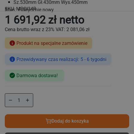
Sz.530mm Gł.430mm Wys.450mm
SKU:
MPOI34R
Stan: Fabrycznie nowy
1 691,92 zł netto
Cena brutto wraz z 23% VAT:
2 081,06 zł
Produkt na specjalne zamówienie
Cena
Przewidywany czas realizacji: 5 - 6 tygodni
regularna
Darmowa dostawa!
Zmniejsz
Zwiększ
ilość
ilość
dla
dla
Elektryczny
Elektryczny
Dodaj do koszyka
mini
mini
piec
piec