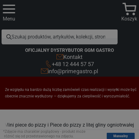
Menu
Koszyk
OFICJALNY DYSTRYBUTOR GGM GASTRO
Kontakt
+48 12 444 57 57
info@primegastro.pl
Ze względu na bardzo dużą liczbę zamówień czas realizacji i wysyłki może być
obecnie znacznie wydłużony — dziękujemy za cierpliwość i wyrozumiałość.
y
Mini piece do pizzy i Piece do pizzy z litej gliny ogniotrwałej
*Zdjęcie ma charakter poglądowy - produkt może
różnić się od przedstawionego na zdjęciu.