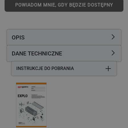
do
do
POWIADOM MNIE, GDY BĘDZIE DOSTĘPNY
pizzy
pizzy
–
–
1
1
x
x
34
34
OPIS
cm
cm
–
–
manualny
manualny
DANE TECHNICZNE
–
–
kolor
kolor
czerwony
czerwony
INSTRUKCJE DO POBRANIA