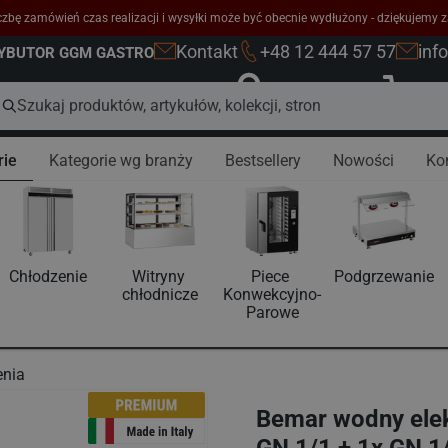
zbę zamówień czas realizacji i wysyłki może być obecnie wydłużony - dziękujemy z
Kontakt
+48 12 444 57 57
inf
RYBUTOR GGM GASTRO
Zaloguj się
K
rie
Kategorie wg branży
Bestsellery
Nowości
Ko
Chłodzenie
Witryny 
Piece 
Podgrzewanie
chłodnicze
Konwekcyjno-
Parowe
enia
Bemar wodny elekt