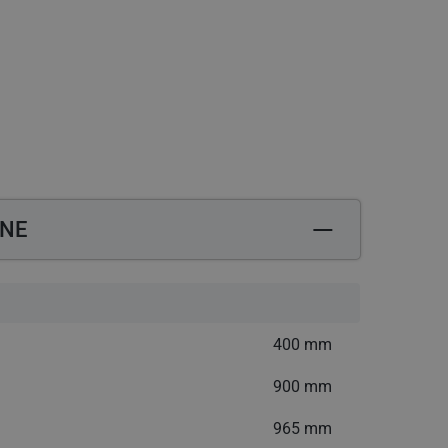
datkową opłatą
Potrzebujesz pomocy? Zadzwoń: +48 12 444 
ZNE
400 mm
900 mm
965 mm