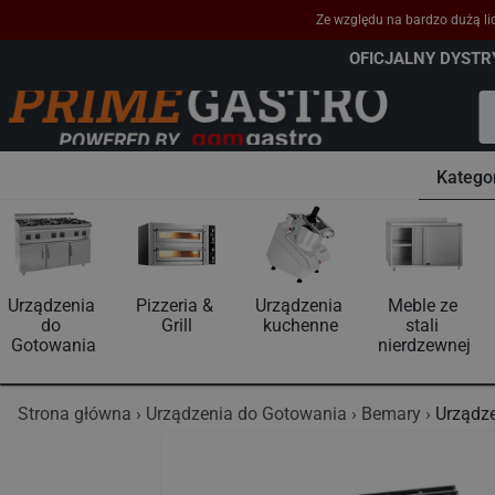
Ze względu na bardzo dużą lic
OFICJALNY DYST
Katego
Urządzenia 
Pizzeria & 
Urządzenia 
Meble ze 
do 
Grill
kuchenne
stali 
Gotowania
nierdzewnej
Strona główna
Urządzenia do Gotowania
Bemary
Urządz