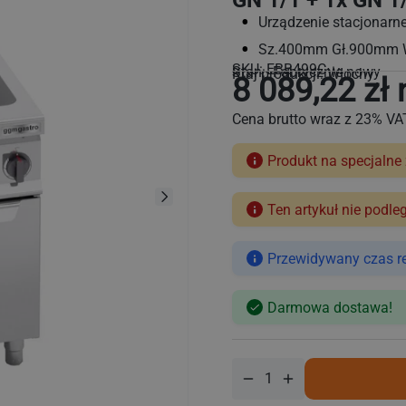
GN 1/1 + 1x GN 1
Urządzenie stacjonarne
Sz.400mm Gł.900mm
SKU:
EBB499C
Stan: Fabrycznie nowy
Kraj produkcji: Włochy
8 089,22 zł 
Cena brutto wraz z 23% VA
Produkt na specjalne
Ten artykuł nie podle
Cena
regularna
Przewidywany czas rea
Darmowa dostawa!
Zmniejsz
Zwiększ
ilość
ilość