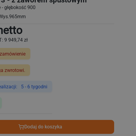
/3 - z zaworem spustowym
 - głębokość 900
 Wys.965mm
netto
T:
9 949,74 zł
 zamówienie
ga zwrotowi.
lizacji: 5 - 6 tygodni
Dodaj do koszyka