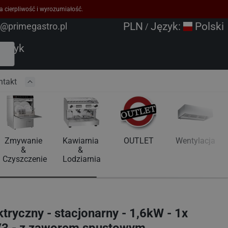
a cierpliwość i wyrozumiałość.
PLN
Język:
Polski
o@primegastro.pl
/
oszyk
ntakt
Zmywanie 
Kawiarnia 
OUTLET
Wentylacja
& 
& 
Czyszczenie
Lodziarnia
ryczny - stacjonarny - 1,6kW - 1x