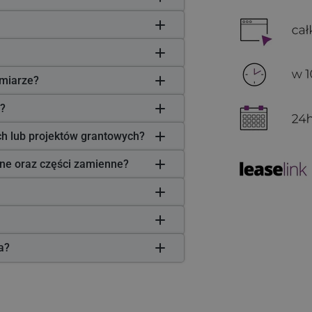
miarze?
?
ych lub projektów grantowych?
zne oraz części zamienne?
ła?