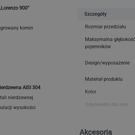
 „Lorenzo 900”
Szczegóły
Rozmiar przedziału
tegrowany komin
Maksymalna głębokoś
pojemników
Design/wyposażenie
Materiał produktu
nierdzewna AISI 304
Kolor
ali nierdzewnej
Odpowiedni dla serii
gulacji wysokości
Parametry znamionow
Akcesoria