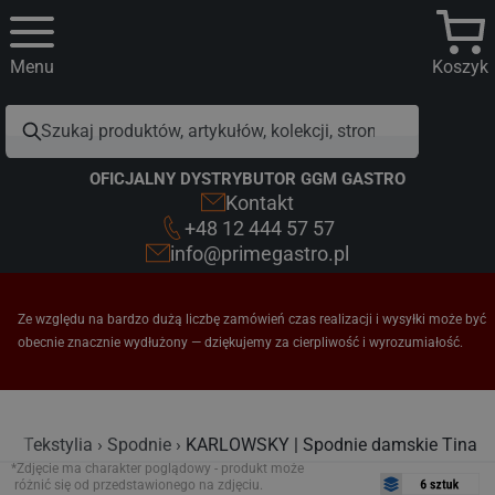
Menu
Koszyk
OFICJALNY DYSTRYBUTOR GGM GASTRO
Kontakt
+48 12 444 57 57
info@primegastro.pl
Ze względu na bardzo dużą liczbę zamówień czas realizacji i wysyłki może być
obecnie znacznie wydłużony — dziękujemy za cierpliwość i wyrozumiałość.
na
Tekstylia
Spodnie
KARLOWSKY | Spodnie damskie Tina
*Zdjęcie ma charakter poglądowy - produkt może
różnić się od przedstawionego na zdjęciu.