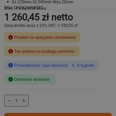
Sz.235mm Gł.345mm Wys.20mm
SKU:
DHTK36W#SET
Stan: Fabrycznie nowy
1 260,45 zł netto
Cena brutto wraz z 23% VAT:
1 550,35 zł
Produkt na specjalne zamówienie
Ten artykuł nie podlega zwrotowi.
Cena
regularna
Przewidywany czas realizacji: 5 - 6 tygodni
Darmowa dostawa!
Zmniejsz
Zwiększ
ilość
ilość
dla
dla