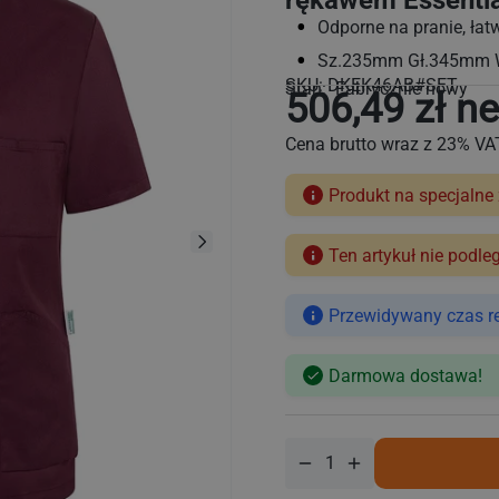
rękawem Essentia
Odporne na pranie, łatw
Sz.235mm Gł.345mm
SKU:
DKEK46AB#SET
Stan: Fabrycznie nowy
506,49 zł ne
Cena brutto wraz z 23% VA
Produkt na specjalne
Ten artykuł nie podle
Cena
regularna
Przewidywany czas rea
Darmowa dostawa!
Zmniejsz
Zwiększ
ilość
ilość