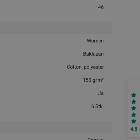
46
Women
Bakłażan
Cotton, polyester
150 g/m²
Ja
6 Stk.
4.8