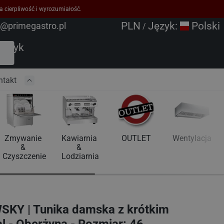
a cierpliwość i wyrozumiałość.
PLN
Język:
Polski
o@primegastro.pl
/
oszyk
ntakt
Zmywanie 
Kawiarnia 
OUTLET
Wentylacja
& 
& 
Czyszczenie
Lodziarnia
SKY | Tunika damska z krótkim