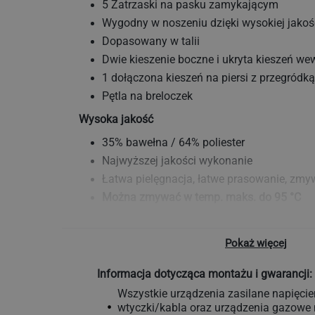
5 Zatrzaski na pasku zamykającym
Wygodny w noszeniu dzięki wysokiej jakoś
Dopasowany w talii
Dwie kieszenie boczne i ukryta kieszeń we
1 dołączona kieszeń na piersi z przegródk
Pętla na breloczek
Wysoka jakość
35% bawełna / 64% poliester
Najwyższej jakości wykonanie
Łatwa pielęgnacja, łatwe prasowanie, zmy
Można zmywać w temp. maks. do 95 °C
Zakres dostawy
Pokaż więcej
6 sztuk
Zgodność ze standardami
Informacja dotycząca montażu i gwarancji:
Wyprodukowane zgodnie z odpowiednimi n
Wszystkie urządzenia zasilane napięci
bezpieczeństwa
wtyczki/kabla oraz urządzenia gazow