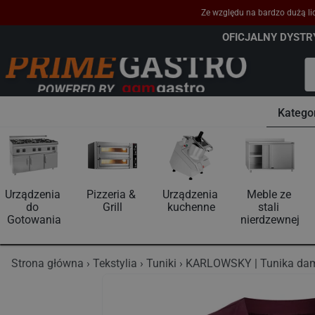
Ze względu na bardzo dużą lic
OFICJALNY DYST
Katego
Urządzenia 
Pizzeria & 
Urządzenia 
Meble ze 
do 
Grill
kuchenne
stali 
Gotowania
nierdzewnej
Strona główna
Tekstylia
Tuniki
KARLOWSKY | Tunika dam