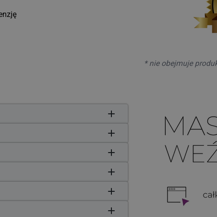
enzję
* nie obejmuje produ