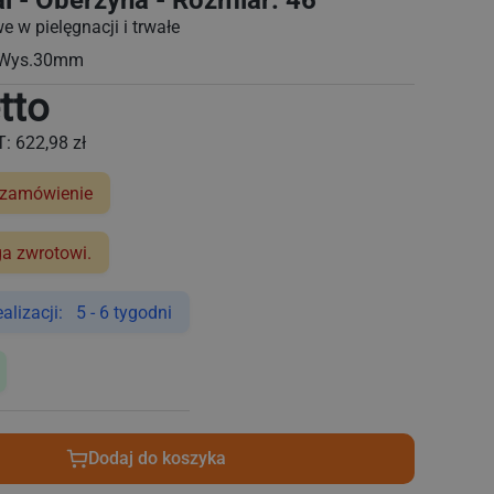
l - Oberżyna - Rozmiar: 46
e w pielęgnacji i trwałe
 Wys.30mm
tto
T:
622,98 zł
 zamówienie
ga zwrotowi.
lizacji: 5 - 6 tygodni
Dodaj do koszyka