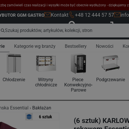
zbę zamówień czas realizacji i wysyłki może być obecnie wydłużony - dziękujemy z
Kontakt
+48 12 444 57 57
inf
RYBUTOR GGM GASTRO
Zaloguj się
K
rie
Kategorie wg branży
Bestsellery
Nowości
Ko
Chłodzenie
Witryny 
Piece 
Podgrzewanie
chłodnicze
Konwekcyjno-
Parowe
ska Essential
Bakłażan
(6 sztuk) KARLOW