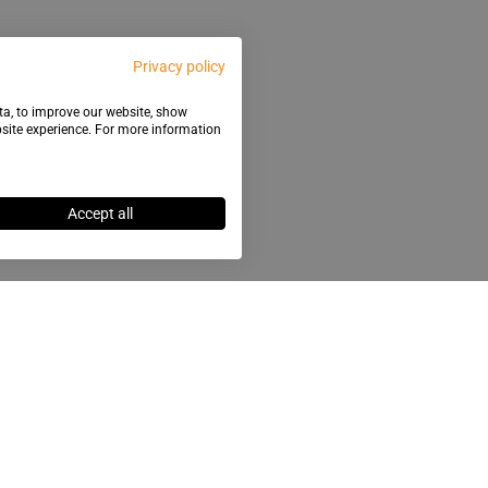
Privacy policy
ata, to improve our website, show
bsite experience. For more information
Accept all