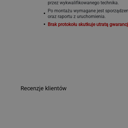
Oznakowanie CE jako dowód zgodności z
przez wykwalifikowanego technika.
Materiał jest zgodny z europejskimi nor
Po montażu wymagane jest sporządzeni
oraz raportu z uruchomienia.
Brak protokołu skutkuje utratą gwarancj
Recenzje klientów