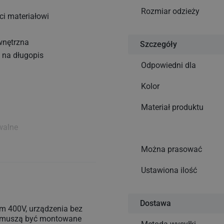
Rozmiar odzieży
ci materiałowi
wnętrzna
Szczegóły
ą na długopis
Odpowiedni dla
Kolor
Materiał produktu
walne
Można prasować
Ustawiona ilość
Dostawa
ormami higieny i
em 400V, urządzenia bez
e muszą być montowane