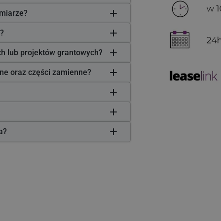
miarze?
?
ych lub projektów grantowych?
zne oraz części zamienne?
ła?