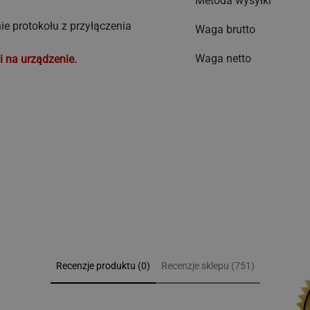
Metoda wysyłki
 normami UE
mami żywnościowymi
e protokołu z przyłączenia
Waga brutto
Waga netto
i na urządzenie.
Recenzje produktu (0)
Recenzje sklepu (751)