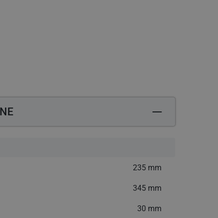
trzebujesz pomocy? Zadzwoń: +48 12 444 57 57
ZNE
235 mm
345 mm
30 mm