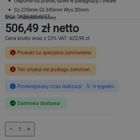
Odporne na pranie, łatwe w pielęgnacji i trwałe
Sz.235mm Gł.345mm Wys.30mm
SKU:
DKEK48S#SET
Stan: Fabrycznie nowy
506,49 zł netto
Cena brutto wraz z 23% VAT:
622,98 zł
Produkt na specjalne zamówienie
Ten artykuł nie podlega zwrotowi.
Cena
regularna
Przewidywany czas realizacji: 5 - 6 tygodni
Darmowa dostawa!
Zmniejsz
Zwiększ
ilość
ilość