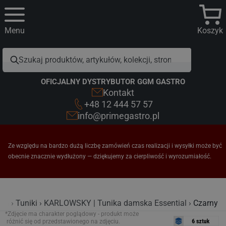
Menu
Koszyk
OFICJALNY DYSTRYBUTOR GGM GASTRO
Kontakt
+48 12 444 57 57
info@primegastro.pl
Ze względu na bardzo dużą liczbę zamówień czas realizacji i wysyłki może być
obecnie znacznie wydłużony — dziękujemy za cierpliwość i wyrozumiałość.
lia
Tuniki
KARLOWSKY | Tunika damska Essential
Czarny
*Zdjęcie ma charakter poglądowy - produkt może
różnić się od przedstawionego na zdjęciu.