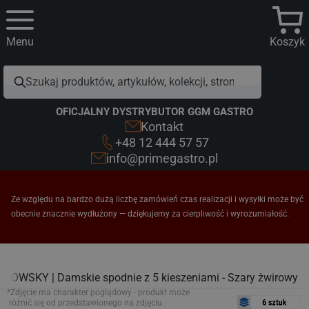
Menu
Koszyk
OFICJALNY DYSTRYBUTOR GGM GASTRO
Kontakt
+48 12 444 57 57
info@primegastro.pl
Ze względu na bardzo dużą liczbę zamówień czas realizacji i wysyłki może być
obecnie znacznie wydłużony — dziękujemy za cierpliwość i wyrozumiałość.
RLOWSKY | Damskie spodnie z 5 kieszeniami - Szary żwirowy
*Zdjęcie ma charakter poglądowy - produkt może
różnić się od przedstawionego na zdjęciu.