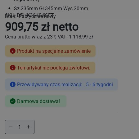
Sz.235mm Gł.345mm Wys.20mm
SKU:
DPHK36KG#SET
Stan: Fabrycznie nowy
909,75 zł netto
Cena brutto wraz z 23% VAT:
1 118,99 zł
Produkt na specjalne zamówienie
Ten artykuł nie podlega zwrotowi.
Cena
regularna
Przewidywany czas realizacji: 5 - 6 tygodni
Darmowa dostawa!
Zmniejsz
Zwiększ
ilość
ilość