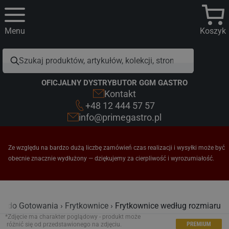
Menu
Koszyk
OFICJALNY DYSTRYBUTOR GGM GASTRO
Kontakt
+48 12 444 57 57
info@primegastro.pl
Ze względu na bardzo dużą liczbę zamówień czas realizacji i wysyłki może być
obecnie znacznie wydłużony — dziękujemy za cierpliwość i wyrozumiałość.
ia do Gotowania
Frytkownice
Frytkownice według rozmiaru
*Zdjęcie ma charakter poglądowy - produkt może
różnić się od przedstawionego na zdjęciu.