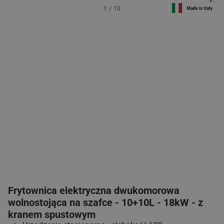
1
/
10
Frytownica elektryczna dwukomorowa
wolnostojąca na szafce - 10+10L - 18kW - z
kranem spustowym