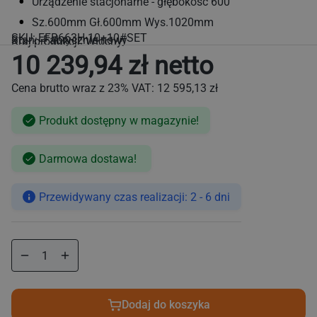
Urządzenie stacjonarne - głębokość 600
Sz.600mm Gł.600mm Wys.1020mm
SKU:
EFB663H-10+10#SET
Stan: Fabrycznie nowy
Kraj produkcji: Włochy
10 239,94 zł netto
Cena brutto wraz z 23% VAT:
12 595,13 zł
Produkt dostępny w magazynie!
Cena
Darmowa dostawa!
regularna
Przewidywany czas realizacji: 2 - 6 dni
Zmniejsz
Zwiększ
ilość
ilość
dla
dla
Frytownica
Frytownica
Dodaj do koszyka