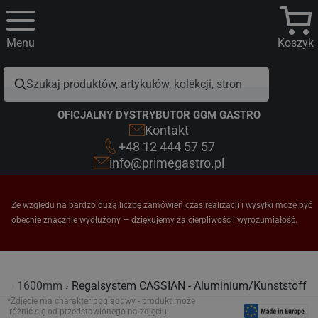
Menu
Koszyk
OFICJALNY DYSTRYBUTOR GGM GASTRO
Kontakt
+48 12 444 57 57
info@primegastro.pl
Ze względu na bardzo dużą liczbę zamówień czas realizacji i wysyłki może być
obecnie znacznie wydłużony — dziękujemy za cierpliwość i wyrozumiałość.
e ab 1600mm
Regalsystem CASSIAN - Aluminium/Kunststoff
*Zdjęcie ma charakter poglądowy - produkt może
różnić się od przedstawionego na zdjęciu.