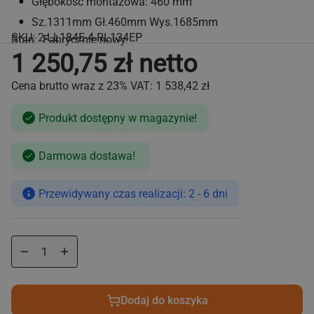
Głębokość montażowa: 460 mm
Sz.1311mm Gł.460mm Wys.1685mm
SKU:
2-LL184E-4-RL134EP
Stan: Fabrycznie nowy
1 250,75 zł netto
Cena brutto wraz z 23% VAT:
1 538,42 zł
Produkt dostępny w magazynie!
Cena
Darmowa dostawa!
regularna
Przewidywany czas realizacji: 2 - 6 dni
Zmniejsz
Zwiększ
ilość
ilość
dla
dla
Regał
Regał
Dodaj do koszyka
aluminiowo‑polipropylenowy
aluminiowo‑polipropylenowy