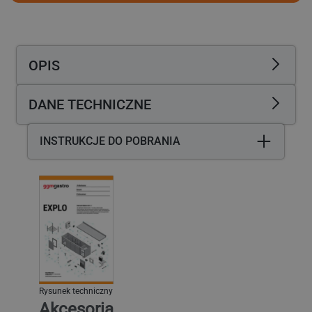
-
-
1311x460x1685mm
1311x460x1685mm
-
-
4
4
OPIS
półek
półek
przestawne
przestawne
-
-
DANE TECHNICZNE
Nośność:
Nośność:
450kg
450kg
INSTRUKCJE DO POBRANIA
Rysunek techniczny
Akcesoria