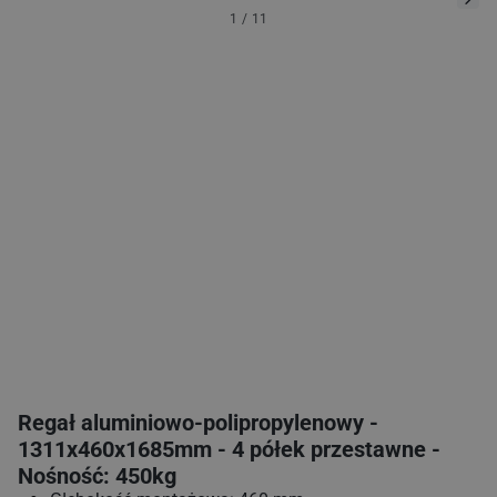
1
/
11
Regał aluminiowo‑polipropylenowy -
1311x460x1685mm - 4 półek przestawne -
Nośność: 450kg