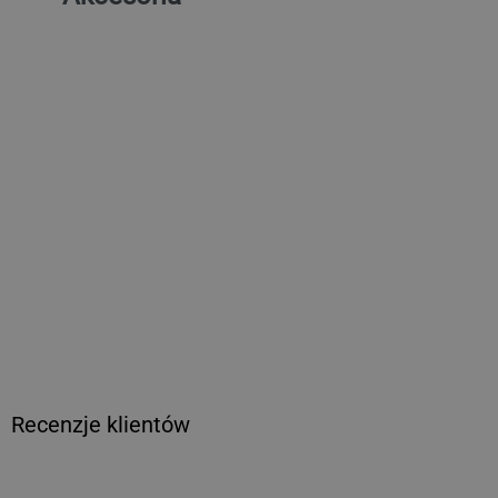
(6 sztuk) Środek do
czyszczenia stali
nierdzewnej, 750 ml –
ekologiczny i odtłuszczający
204,44 zł netto
Cena
regularna
Recenzje klientów