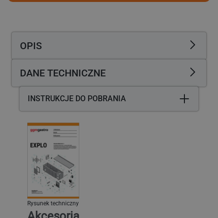
-
-
1745x460x1800mm
1745x460x1800mm
-
-
4
4
OPIS
półek
półek
-
-
Nośność:
Nośność:
DANE TECHNICZNE
600kg
600kg
INSTRUKCJE DO POBRANIA
Rysunek techniczny
Akcesoria