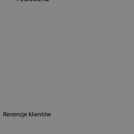
(6 sztuk) Środek do
czyszczenia stali
nierdzewnej, 750 ml –
ekologiczny i odtłuszczający
204,44 zł netto
Cena
regularna
Recenzje klientów