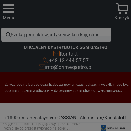
Menu
Koszyk
OFICJALNY DYSTRYBUTOR GGM GASTRO
Kontakt
+48 12 444 57 57
info@primegastro.pl
Ze względu na bardzo dużą liczbę zamówień czas realizacji i wysyłki może być
obecnie znacznie wydłużony — dziękujemy za cierpliwość i wyrozumiałość.
e ab 1800mm
Regalsystem CASSIAN - Aluminium/Kunststoff
*Zdjęcie ma charakter poglądowy - produkt może
różnić się od przedstawionego na zdjęciu.