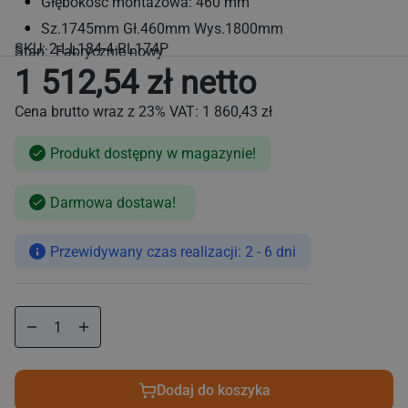
Głębokość montażowa: 460 mm
Sz.1745mm Gł.460mm Wys.1800mm
SKU:
2-LL184-4-RL174P
Stan: Fabrycznie nowy
1 512,54 zł netto
Cena brutto wraz z 23% VAT:
1 860,43 zł
Produkt dostępny w magazynie!
Cena
Darmowa dostawa!
regularna
Przewidywany czas realizacji: 2 - 6 dni
Zmniejsz
Zwiększ
ilość
ilość
dla
dla
Regał
Regał
Dodaj do koszyka
aluminiowo‑polipropylenowy
aluminiowo‑polipropylenowy