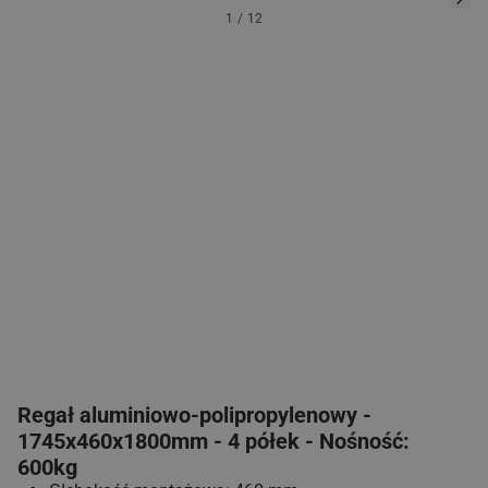
1
/
12
Regał aluminiowo‑polipropylenowy -
1745x460x1800mm - 4 półek - Nośność:
600kg