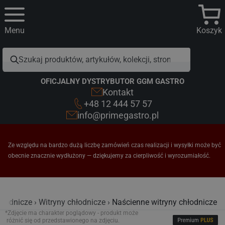
Menu
Koszyk
OFICJALNY DYSTRYBUTOR GGM GASTRO
Kontakt
+48 12 444 57 57
info@primegastro.pl
Ze względu na bardzo dużą liczbę zamówień czas realizacji i wysyłki może być
obecnie znacznie wydłużony — dziękujemy za cierpliwość i wyrozumiałość.
hłodnicze
Witryny chłodnicze
Naścienne witryny chłodnicze
*Zdjęcie ma charakter poglądowy - produkt może
różnić się od przedstawionego na zdjęciu.