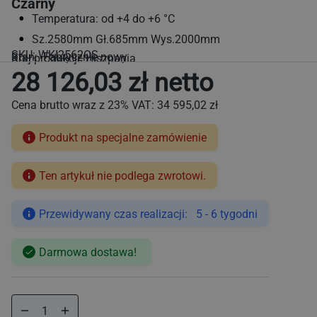
Czarny
Temperatura: od +4 do +6 °C
Sz.2580mm Gł.685mm Wys.2000mm
SKU:
WKI2562OS
Stan: Fabrycznie nowy
Kraj produkcji: Hiszpania
28 126,03 zł netto
Cena brutto wraz z 23% VAT:
34 595,02 zł
Produkt na specjalne zamówienie
Ten artykuł nie podlega zwrotowi.
Cena
regularna
Przewidywany czas realizacji: 5 - 6 tygodni
Darmowa dostawa!
Zmniejsz
Zwiększ