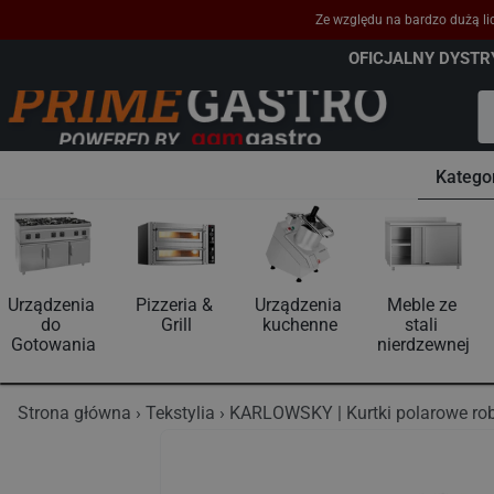
Ze względu na bardzo dużą lic
OFICJALNY DYST
Katego
Urządzenia 
Pizzeria & 
Urządzenia 
Meble ze 
do 
Grill
kuchenne
stali 
Gotowania
nierdzewnej
Strona główna
Tekstylia
KARLOWSKY | Kurtki polarowe ro