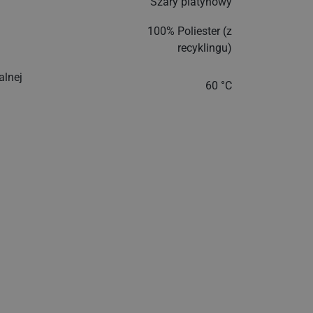
Szary platynowy
100% Poliester (z
recyklingu)
lnej
60 °C