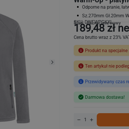
Warm-Up - platyn
Odporne na pranie, łatw
Sz.270mm Gł.20mm 
SKU:
DWFWPGKXL
Stan: Fabrycznie nowy
189,48 zł ne
Cena brutto wraz z 23% VA
Produkt na specjalne
Ten artykuł nie podle
Cena
regularna
Przewidywany czas rea
Darmowa dostawa!
Zmniejsz
Zwiększ
ilość
ilość