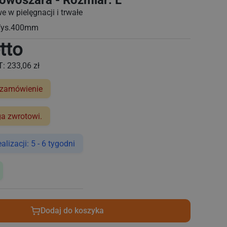
owoszara - Rozmiar: L
e w pielęgnacji i trwałe
Wys.400mm
tto
T:
233,06 zł
 zamówienie
ga zwrotowi.
lizacji: 5 - 6 tygodni
Dodaj do koszyka