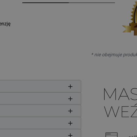
enzję
* nie obejmuje produ