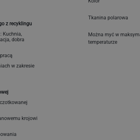
Kolor
Tkanina polarowa
o z recyklingu
: Kuchnia,
Można myć w maksyma
acja, dobra
temperaturze
 pracą
ach w zakresie
owej
szczotkowanej
lanowemu krojowi
sowania