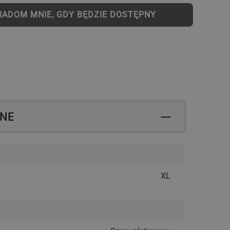
IADOM MNIE, GDY BĘDZIE DOSTĘPNY
datkową opłatą
Potrzebujesz pomocy? Zadzwoń: +48 12 444 
ZNE
XL