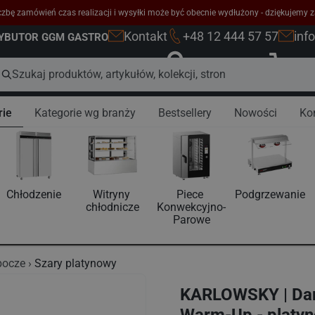
zbę zamówień czas realizacji i wysyłki może być obecnie wydłużony - dziękujemy z
Kontakt
+48 12 444 57 57
inf
RYBUTOR GGM GASTRO
Zaloguj się
K
rie
Kategorie wg branży
Bestsellery
Nowości
Ko
Chłodzenie
Witryny 
Piece 
Podgrzewanie
chłodnicze
Konwekcyjno-
Parowe
bocze
Szary platynowy
KARLOWSKY | Dam