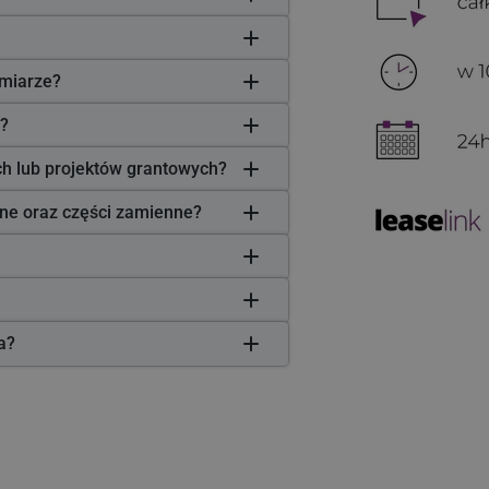
miarze?
?
ych lub projektów grantowych?
zne oraz części zamienne?
ła?