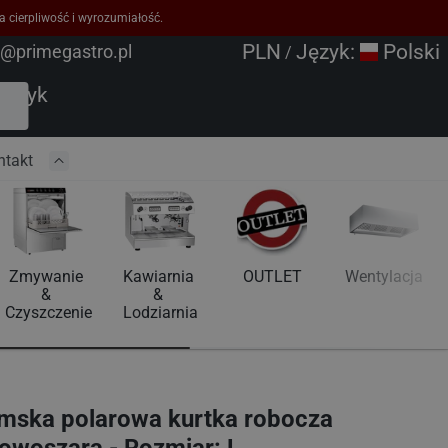
a cierpliwość i wyrozumiałość.
PLN
Język:
Polski
o@primegastro.pl
/
oszyk
ntakt
Zmywanie 
Kawiarnia 
OUTLET
Wentylacja
& 
& 
Czyszczenie
Lodziarnia
ska polarowa kurtka robocza