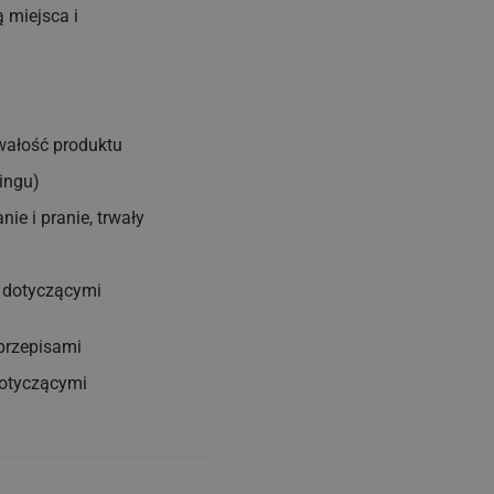
 miejsca i
wałość produktu
ingu)
ie i pranie, trwały
 dotyczącymi
przepisami
dotyczącymi